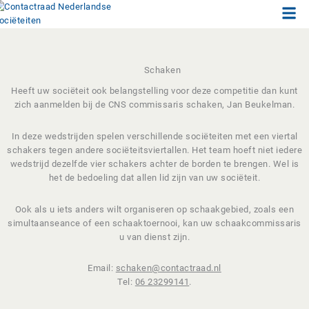
Men
Ga
naar
de
inhoud
Schaken
Heeft uw sociëteit ook belangstelling voor deze competitie dan kunt
zich aanmelden bij de CNS commissaris schaken, Jan Beukelman.
In deze wedstrijden spelen verschillende sociëteiten met een viertal
schakers tegen andere sociëteitsviertallen. Het team hoeft niet iedere
wedstrijd dezelfde vier schakers achter de borden te brengen. Wel is
het de bedoeling dat allen lid zijn van uw sociëteit.
Ook als u iets anders wilt organiseren op schaakgebied, zoals een
simultaanseance of een schaaktoernooi, kan uw schaakcommissaris
u van dienst zijn.
Email:
schaken@contactraad.nl
Tel:
06 23299141
.