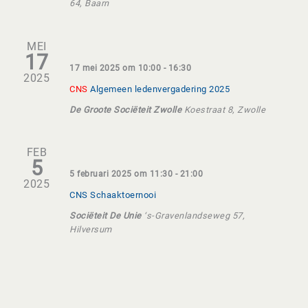
64, Baarn
MEI
17
17 mei 2025 om 10:00
-
16:30
2025
CNS
Algemeen ledenvergadering 2025
De Groote Sociëteit Zwolle
Koestraat 8, Zwolle
FEB
5
5 februari 2025 om 11:30
-
21:00
2025
CNS Schaaktoernooi
Sociëteit De Unie
‘s-Gravenlandseweg 57,
Hilversum