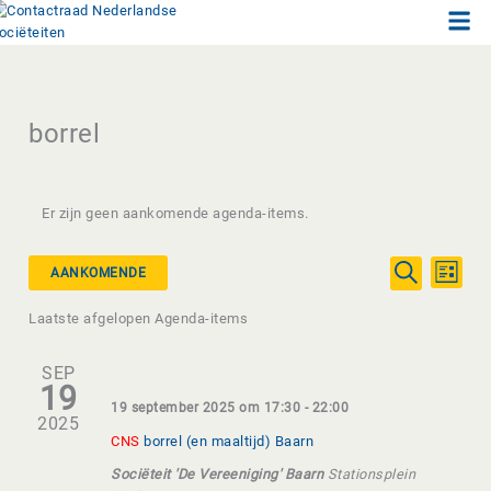
Men
Ga
naar
de
inhoud
borrel
Er zijn geen aankomende agenda-items.
Agenda-
Agend
AANKOMENDE
LIJST
items
item
ZOEKEN
Selecteer
Zoeken
weerg
Laatste afgelopen Agenda-items
een
en
naviga
datum.
weergeven
SEP
navigatie
19
19 september 2025 om 17:30
-
22:00
2025
CNS
borrel (en maaltijd) Baarn
Sociëteit 'De Vereeniging' Baarn
Stationsplein