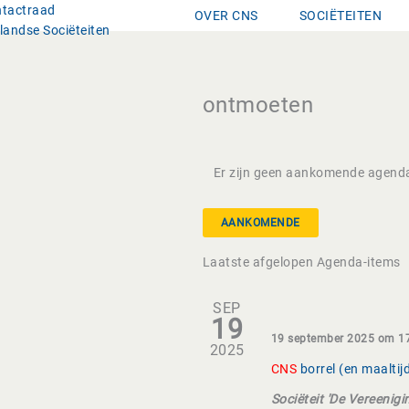
Ga
OVER CNS
SOCIËTEITEN
naar
de
inhoud
ontmoeten
Er zijn geen aankomende agenda
AANKOMENDE
Selecteer
Laatste afgelopen Agenda-items
een
datum.
SEP
19
19 september 2025 om 1
2025
CNS
borrel (en maaltij
Sociëteit 'De Vereenig