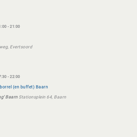
1:00
-
21:00
eg, Evertsoord
7:30
-
22:00
borrel (en buffet) Baarn
ing' Baarn
Stationsplein 64, Baarn