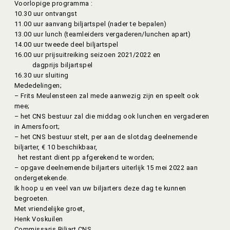
Voorlopige programma :
10.30 uur ontvangst
11.00 uur aanvang biljartspel (nader te bepalen)
13.00 uur lunch (teamleiders vergaderen/lunchen apart)
14.00 uur tweede deel biljartspel
16.00 uur prijsuitreiking seizoen 2021/2022 en
dagprijs biljartspel
16.30 uur sluiting
Mededelingen;
– Frits Meulensteen zal mede aanwezig zijn en speelt ook
mee;
– het CNS bestuur zal die middag ook lunchen en vergaderen
in Amersfoort;
– het CNS bestuur stelt, per aan de slotdag deelnemende
biljarter, € 10 beschikbaar,
het restant dient pp afgerekend te worden;
– opgave deelnemende biljarters uiterlijk 15 mei 2022 aan
ondergetekende.
Ik hoop u en veel van uw biljarters deze dag te kunnen
begroeten.
Met vriendelijke groet,
Henk Voskuilen
Commissaris Biljart CNS