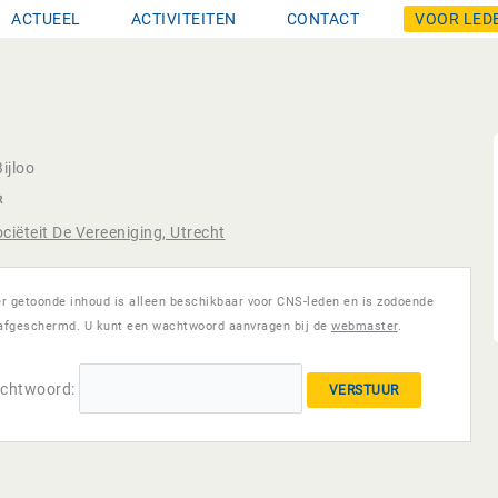
ACTUEEL
ACTIVITEITEN
CONTACT
VOOR LED
Bijloo
R
ciëteit De Vereeniging, Utrecht
er getoonde inhoud is alleen beschikbaar voor CNS-leden en is zodoende
afgeschermd. U kunt een wachtwoord aanvragen bij de
webmaster
.
chtwoord: