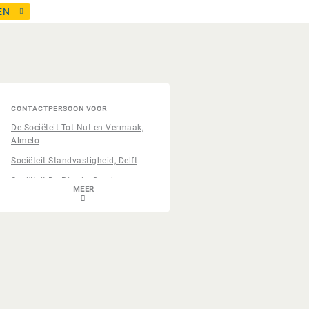
EN
CONTACTPERSOON VOOR
De Sociëteit Tot Nut en Vermaak,
Almelo
Sociëteit Standvastigheid, Delft
Sociëteit De Réunie, Gouda
Sociëteit De Vergenoeging,
Middelburg
Sociëteit Vereeniging, Haarlem
Sociëteit De Unie, Hilversum
Herensociëteit Amicitia, Leiden
Sociëteit De Vereeniging, Utrecht