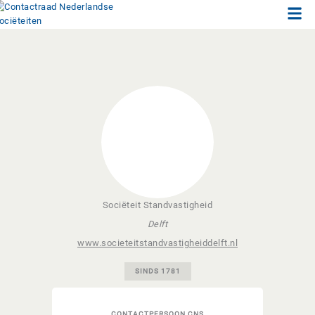
Men
Ga
naar
de
inhoud
Sociëteit Standvastigheid
Delft
www.societeitstandvastigheiddelft.nl
SINDS 1781
CONTACTPERSOON CNS