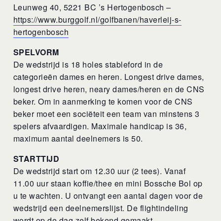
Leunweg 40, 5221 BC ’s Hertogenbosch –
https://www.burggolf.nl/golfbanen/haverleij-s-
hertogenbosch
SPELVORM
De wedstrijd is 18 holes stableford in de
categorieën dames en heren. Longest drive dames,
longest drive heren, neary dames/heren en de CNS
beker. Om in aanmerking te komen voor de CNS
beker moet een sociëteit een team van minstens 3
spelers afvaardigen. Maximale handicap is 36,
maximum aantal deelnemers is 50.
STARTTIJD
De wedstrijd start om 12.30 uur (2 tees). Vanaf
11.00 uur staan koffie/thee en mini Bossche Bol op
u te wachten. U ontvangt een aantal dagen voor de
wedstrijd een deelnemerslijst. De flightindeling
wordt op de dag zelf bekend gemaakt.